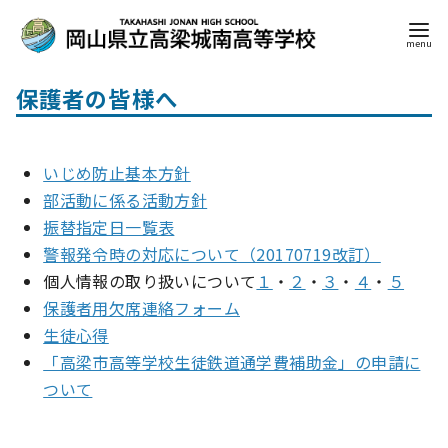
コ
保護者の皆様へ
ン
テ
ン
いじめ防止基本方針
ツ
部活動に係る活動方針
へ
振替指定日一覧表
移
警報発令時の対応について（20170719改訂）
動
個人情報の取り扱いについて
１
・
２
・
３
・
４
・
５
保護者用欠席連絡フォーム
生徒心得
「高梁市高等学校生徒鉄道通学費補助金」の申請に
ついて