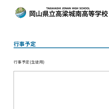
コ
ン
行事予定
テ
ン
ツ
行事予定(生徒用)
へ
移
動