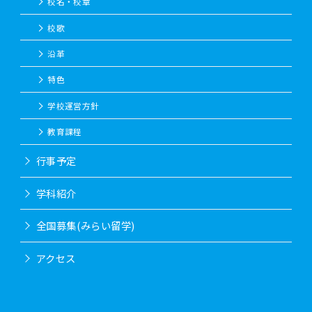
校名・校章
校歌
沿革
特色
学校運営方針
教育課程
行事予定
学科紹介
全国募集(みらい留学)
アクセス