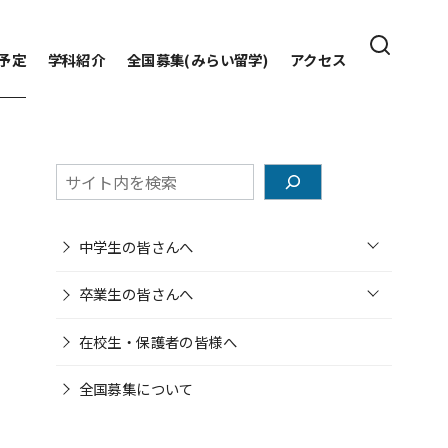
予定
学科紹介
全国募集(みらい留学)
アクセス
検
索
o
中学生の皆さんへ
p
e
o
n
卒業生の皆さんへ
p
e
n
在校生・保護者の皆様へ
全国募集について