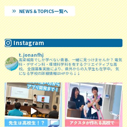
NEWS＆TOPICS一覧へ
Instagram
t.jonanfhj
高梁城南でしか学べない青春、一緒に見つけませんか？
電気
科・デザイン科・環境科学科を有するクリエイティブな高
校。
全国募集実施により、県外からの入学生も在学中。
気
になる学校の詳細情報はHPから↓↓