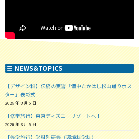
NEWS&TOPICS
【デザイン科】伝統の実習「備中たかはし松山踊りポス
ター」表彰式
2026 年 8 月 5 日
【修学旅行】東京ディズニーリゾートへ！
2026 年 8 月 5 日
【修学旅行】学科別研修（環境科学科）