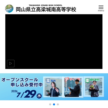
コ
ン
テ
ン
ツ
へ
移
動