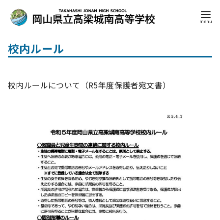
コ
校内ルール
ン
テ
ン
校内ルールについて（R5年度保護者宛文書）
ツ
へ
移
動