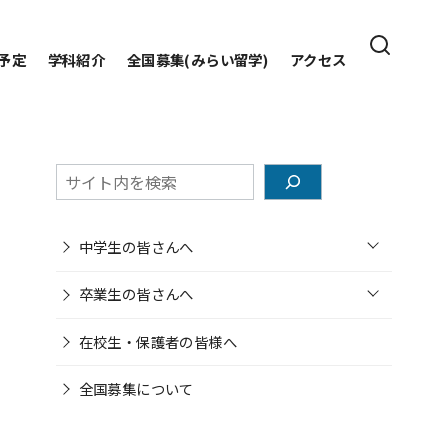
予定
学科紹介
全国募集(みらい留学)
アクセス
検
索
o
中学生の皆さんへ
p
e
o
n
卒業生の皆さんへ
p
e
n
在校生・保護者の皆様へ
全国募集について