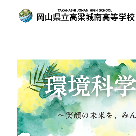
コ
ン
テ
ン
ツ
へ
移
動