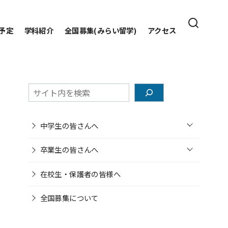
予定
学科紹介
全国募集(みらい留学)
アクセス
検
索
o
中学生の皆さんへ
p
e
o
n
卒業生の皆さんへ
p
e
n
在校生・保護者の皆様へ
全国募集について