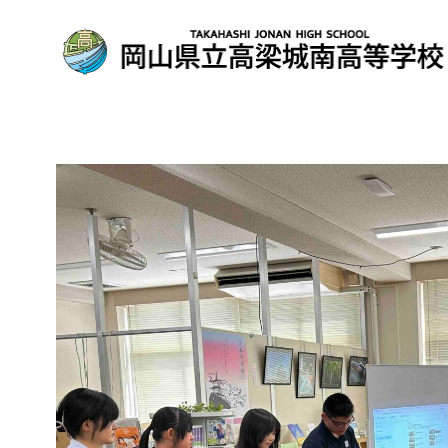
コ
ン
テ
ン
ツ
へ
移
動