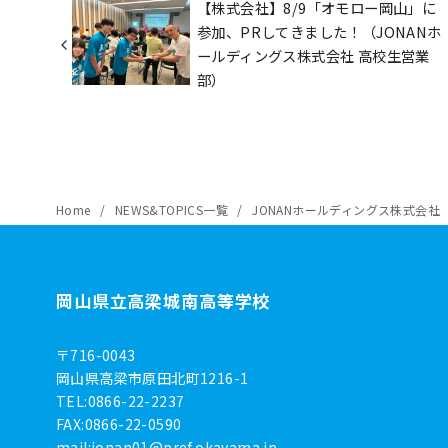
【株式会社】8/9「オモロー岡山」に
参加、PRしてきました！（JONANホ
ールディングス株式会社 高校生営業
部）
Home
NEWS&TOPICS一覧
JONANホールディングス株式会社
岡山県立高梁城南高等学校
〒716-0043
岡山県高梁市原田北町1216-1
TEL:0866-22-2237
FAX:0866-22-0590
mail:
jonan01@pref.okayama.jp