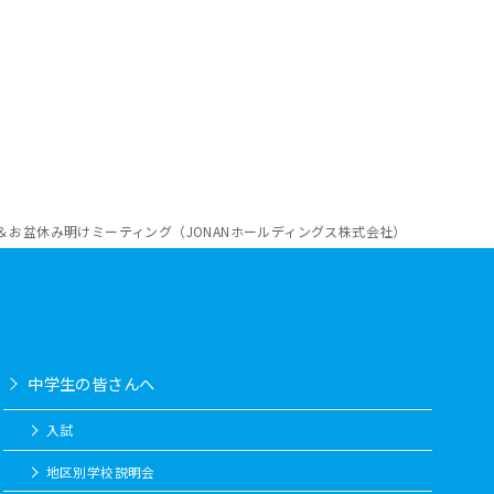
＆お盆休み明けミーティング（JONANホールディングス株式会社）
中学生の皆さんへ
入試
地区別学校説明会