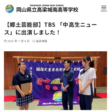
コ
【郷土芸能部】TBS 「中高生ニュー
ン
テ
ス」に出演しました！
ン
2025 年 7 月 4 日
高梁城南
ツ
へ
移
動