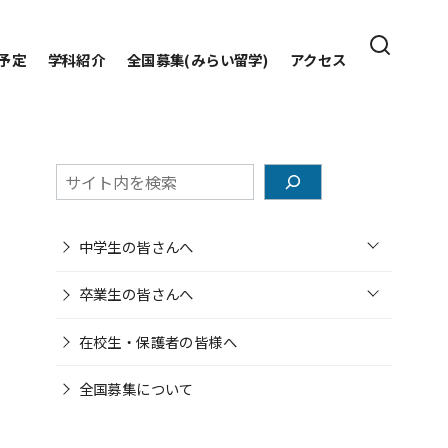
予定
学科紹介
全国募集(みらい留学)
アクセス
検
索
o
中学生の皆さんへ
p
e
o
n
卒業生の皆さんへ
p
e
n
在校生・保護者の皆様へ
全国募集について