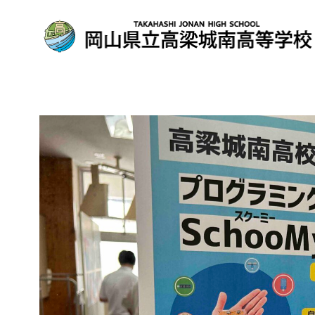
コ
ン
テ
ン
ツ
へ
移
動