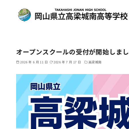
コ
ン
オープンスクールの受付が開始しま
テ
ン
2026 年 6 月 11 日
2026 年 7 月 17 日
高梁城南
ツ
へ
移
動