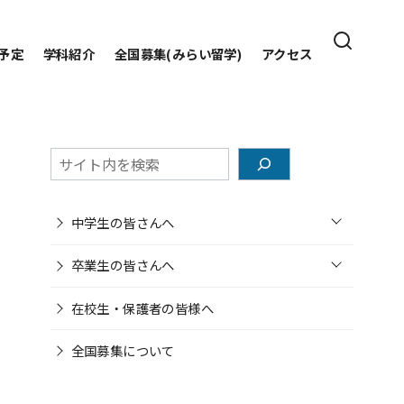
予定
学科紹介
全国募集(みらい留学)
アクセス
検
索
o
中学生の皆さんへ
p
e
o
n
卒業生の皆さんへ
p
e
n
在校生・保護者の皆様へ
全国募集について