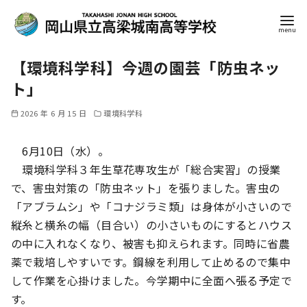
コ
【環境科学科】今週の園芸「防虫ネッ
ン
テ
ト」
ン
2026 年 6 月 15 日
環境科学科
ツ
へ
6月10日（水）。
移
環境科学科３年生草花専攻生が「総合実習」の授業
動
で、害虫対策の「防虫ネット」を張りました。害虫の
「アブラムシ」や「コナジラミ類」は身体が小さいので
縦糸と横糸の幅（目合い）の小さいものにするとハウス
の中に入れなくなり、被害も抑えられます。同時に省農
薬で栽培しやすいです。鋼線を利用して止めるので集中
して作業を心掛けました。今学期中に全面へ張る予定で
す。